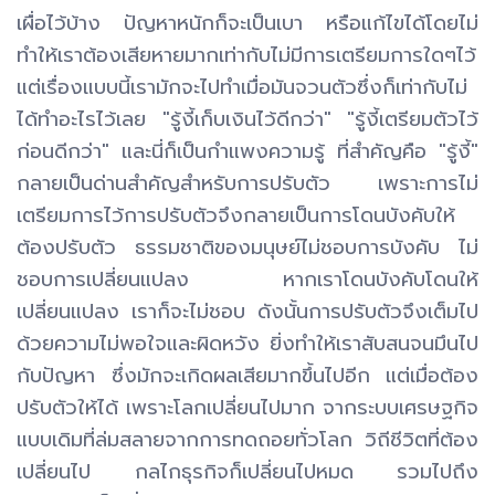
เผื่อไว้บ้าง ปัญหาหนักก็จะเป็นเบา หรือแก้ไขได้โดยไม่
ทำให้เราต้องเสียหายมากเท่ากับไม่มีการเตรียมการใดๆไว้
แต่เรื่องแบบนี้เรามักจะไปทำเมื่อมันจวนตัวซึ่งก็เท่ากับไม่
ได้ทำอะไรไว้เลย "รู้งี้เก็บเงินไว้ดีกว่า" "รู้งี้เตรียมตัวไว้
ก่อนดีกว่า" และนี่ก็เป็นกำแพงความรู้ ที่สำคัญคือ "รู้งี้"
กลายเป็นด่านสำคัญสำหรับการปรับตัว เพราะการไม่
เตรียมการไว้การปรับตัวจึงกลายเป็นการโดนบังคับให้
ต้องปรับตัว ธรรมชาติของมนุษย์ไม่ชอบการบังคับ ไม่
ชอบการเปลี่ยนแปลง หากเราโดนบังคับโดนให้
เปลี่ยนแปลง เราก็จะไม่ชอบ ดังนั้นการปรับตัวจึงเต็มไป
ด้วยความไม่พอใจและผิดหวัง ยิ่งทำให้เราสับสนจนมึนไป
กับปัญหา ซึ่งมักจะเกิดผลเสียมากขึ้นไปอีก แต่เมื่อต้อง
ปรับตัวให้ได้ เพราะโลกเปลี่ยนไปมาก จากระบบเศรษฐกิจ
แบบเดิมที่ล่มสลายจากการทดถอยทั่วโลก วิถีชีวิตที่ต้อง
เปลี่ยนไป กลไกธุรกิจก็เปลี่ยนไปหมด รวมไปถึง