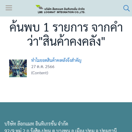
ค้นพบ 1 รายการ จากคำ
ว่า"สินค้าคงคลัง"
ทำไมยอดสินค้าคงคลังจึงสำคัญ
27 ต.ค. 2566
(Content)
บริษัท ล๊อกแมท อินทิเกรชั่น จำกัด
92/9 หมู่ 2 ถ.รังสิต-ปทุม ต.บางพูน อ.เมือง ปทุม จ.ปทุมธานี