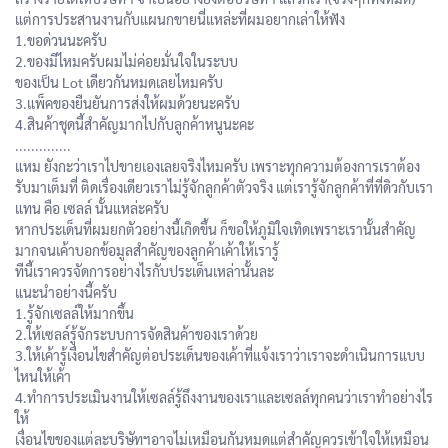
แต่การประสานงานกับแผนกขายนี่แหล่ะที่ผมอยากเล่าให้ฟัง
1.ขอด่วนนะครับ
2.ของมีไหมครับผมไม่ค่อยมั่นใจในระบบ
ของเป็น Lot เดียวกันหมดเลยไหมครับ
3.แพ็คของยืนยันการส่งให้ผมด้วยนะครับ
4.สินค้าชุดนี้สำคัญมากไปกับลูกค้าหนูนะคะ
..............
แหม ยังกะว่าเราไปขายเองเลยจริงไหมครับ เพราะทุกความต้องการเราต้อง
รับมาเต็มที่ ติดเรื่องเดียวเราไม่รู้จักลูกค้าตัวจริง แต่เรารู้จักลูกค้าที่ที่ดิวกับเรา
แทน คือ เซลล์ นั้นแหล่ะครับ
หากประเด็นที่ผมยกตัวอย่างนี้เกิดขึ้น ก็ขอให้ภูมิใจเทิดเพราะเรานั้นสำคัญ
มากจนเค้าบอกข้อมูลสำคัญของลูกค้าเค้าให้เรารู้
ทีนี้เราควรจัดการอย่างไรกับประเด็นเหล่านั้นละ
แนะนำอย่างนี้ครับ
1.รู้จักเซลล์ให้มากขึ้น
2.ให้เซลล์รู้จักระบบการจัดสินค้าของเราด้วย
3.ให้เค้ารู้เงื่อนไขสำคัญต่อประเด็นของเค้าที่แจ้งเราว่าเราจะดำเนินการแบบ
ไหนให้เค้า
4.ทำการประเมินงานให้เซลล์รู้ถึงงานของเราและเซลล์ทุกคนว่าเราทำอย่างไร
ให้
เงื่อนไขของแต่ละบริษัทฯอาจไม่เหมือนกันหมดแต่สำคัญควรเข้าใจให้เหมือน